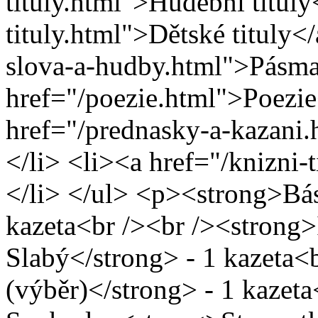
tituly.html">Hudební tituly
tituly.html">Dětské tituly<
slova-a-hudby.html">Pásma
href="/poezie.html">Poezie
href="/prednasky-a-kazani
</li> <li><a href="/knizni-
</li> </ul> <p><strong>Bás
kazeta<br /><br /><strong
Slabý</strong> - 1 kazeta<
(výběr)</strong> - 1 kazeta