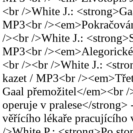
<br />White J.: <strong>Gaa
MP3<br /><em>Pokračování
/><br />White J.: <strong>S
MP3<br /><em>Alegorické 
<br /><br />White J.: <str
kazet / MP3<br /><em>Třetí
Gaal přemožitel</em><br /
operuje v pralese</strong>
věřícího lékaře pracujícíh
/>White P.: <strong>Po sto