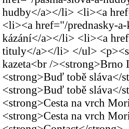
hudby</a></li> <li><a href
<li><a href="/prednasky-a-
kázání</a></li> <li><a href
tituly</a></li> </ul> <p><
kazeta<br /><strong>Brno I
<strong>Buď tobě sláva</st
<strong>Buď tobě sláva</st
<strong>Cesta na vrch Mori
<strong>Cesta na vrch Mori
<strong>Contact</strong> -