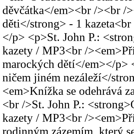
děvčátka</em><br /><br />
děti</strong> - 1 kazeta<
</p> <p>St. John P.: <stro
kazety / MP3<br /><em>Pří
marockých dětí</em></p> <
ničem jiném nezáleží</stro
<em>Knížka se odehrává z
<br />St. John P.: <strong>
kazety / MP3<br /><em>Pří
rodinným zázemím, který se