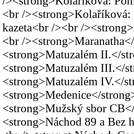
/><strong>Kolaříková: Pohl
<br /><strong>Kolaříková: 
kazeta<br /><br /><strong>
<br /><strong>Maranatha</s
<strong>Matuzalém II.</str
<strong>Matuzalém III.</st
<strong>Matuzalém IV.</str
<strong>Medenice</strong> 
<strong>Mužský sbor CB</s
<strong>Náchod 89 a Bez ha