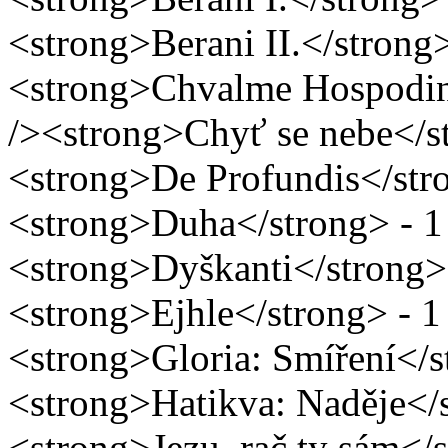
<strong>Berani II.</strong>
<strong>Chvalme Hospodina
/><strong>Chyť se nebe</st
<strong>De Profundis</stro
<strong>Duha</strong> - 1 
<strong>Dyškanti</strong> 
<strong>Ejhle</strong> - 1
<strong>Gloria: Smíření</s
<strong>Hatikva: Naděje</s
<strong>Jezu, rač ty sám</s