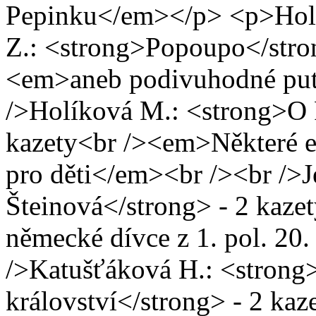
Pepinku</em></p> <p>Hol
Z.: <strong>Popoupo</stro
<em>aneb podivuhodné put
/>Holíková M.: <strong>O P
kazety<br /><em>Některé e
pro děti</em><br /><br />J
Šteinová</strong> - 2 kaz
německé dívce z 1. pol. 20.
/>Katušťáková H.: <strong
království</strong> - 2 k