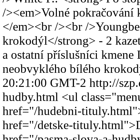
/><em>Volné pokračování k
</em><br /><br />Youngber
krokodýl</strong> - 2 kaz
a ostatní příslušníci kmene
neobvyklého bílého kroko
20:21:00 GMT-2
http://szp
hudby.html
<ul class="menu
href="/hudebni-tituly.html
href="/detske-tituly.html">
href="/pasma-slova-a-hudb