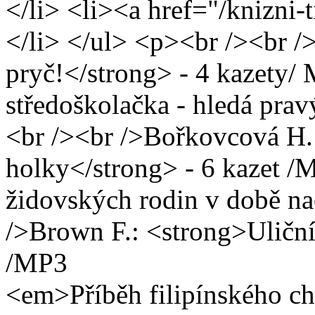
</li> <li><a href="/knizni-
</li> </ul> <p><br /><br /
pryč!</strong> - 4 kazety
středoškolačka - hledá pra
<br /><br />Bořkovcová H.
holky</strong> - 6 kazet 
židovských rodin v době n
/>Brown F.: <strong>Uliční
/
<em>Příběh filipínského chl