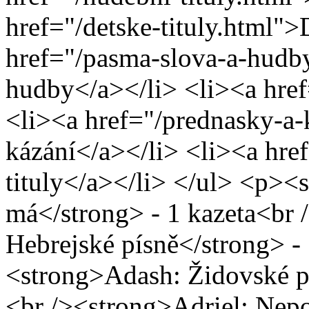
href="/detske-tituly.html">
href="/pasma-slova-a-hudb
hudby</a></li> <li><a href
<li><a href="/prednasky-a-
kázání</a></li> <li><a href
tituly</a></li> </ul> <p><s
má</strong> - 1 kazeta<br
Hebrejské písně</strong> - 
<strong>Adash: Židovské pí
<br /><strong>Adriel: Nepo