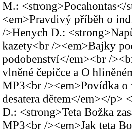
M.: <strong>Pocahontas</s
<em>Pravdivý příběh o ind
/>Henych D.: <strong>Napů
kazety<br /><em>Bajky pod
podobenství</em><br /><b
vlněné čepičce a O hliněné
MP3<br /><em>Povídka o vá
desatera dětem</em></p>
D.: <strong>Teta Božka zas
MP3<br /><em>Jak teta Božk