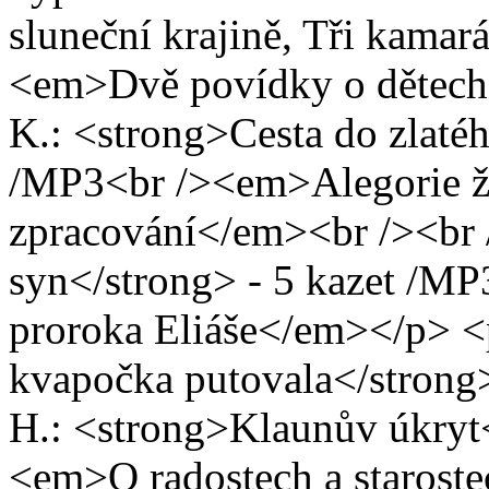
sluneční krajině, Tři kamar
<em>Dvě povídky o dětech
K.: <strong>Cesta do zlatéh
/MP3<br /><em>Alegorie živ
zpracování</em><br /><br 
syn</strong> - 5 kazet /M
proroka Eliáše</em></p> <
kvapočka putovala</strong>
H.: <strong>Klaunův úkryt<
<em>O radostech a staroste