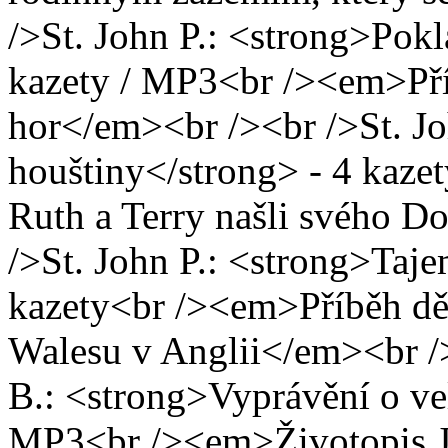
/>St. John P.: <strong>Pok
kazety / MP3<br /><em>Pří
hor</em><br /><br />St. J
houštiny</strong> - 4 kaze
Ruth a Terry našli svého D
/>St. John P.: <strong>Taje
kazety<br /><em>Příběh dě
Walesu v Anglii</em><br /
B.: <strong>Vyprávění o vel
MP3<br /><em>Životopis J