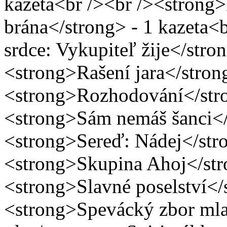
kazeta<br /><br /><strong
brána</strong> - 1 kazeta<
srdce: Vykupiteľ žije</stro
<strong>Rašení jara</strong
<strong>Rozhodování</stro
<strong>Sám nemáš šanci</s
<strong>Sereď: Nádej</stro
<strong>Skupina Ahoj</stro
<strong>Slavné poselství</s
<strong>Spevácký zbor mla