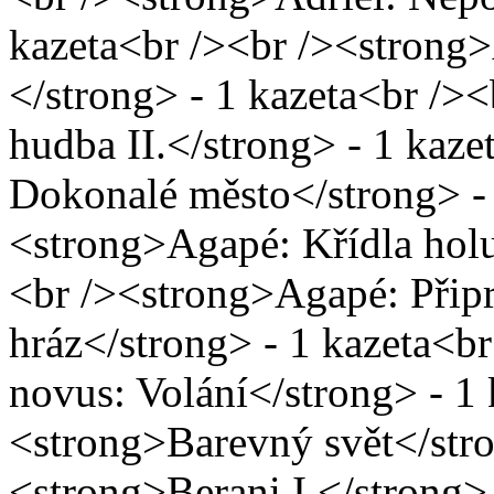
kazeta<br /><br /><strong>
</strong> - 1 kazeta<br />
hudba II.</strong> - 1 kaz
Dokonalé město</strong> - 
<strong>Agapé: Křídla holu
<br /><strong>Agapé: Připr
hráz</strong> - 1 kazeta<b
novus: Volání</strong> - 1 
<strong>Barevný svět</stro
<strong>Berani I.</strong> 