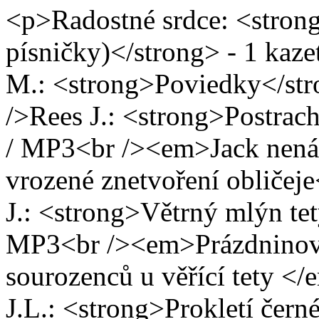
<p>Radostné srdce: <stron
písničky)</strong> - 1 kaz
M.: <strong>Poviedky</str
/>Rees J.: <strong>Postrac
/ MP3<br /><em>Jack nenávi
vrozené znetvoření obličej
J.: <strong>Větrný mlýn tet
MP3<br /><em>Prázdninová
sourozenců u věřící tety <
J.L.: <strong>Prokletí čern