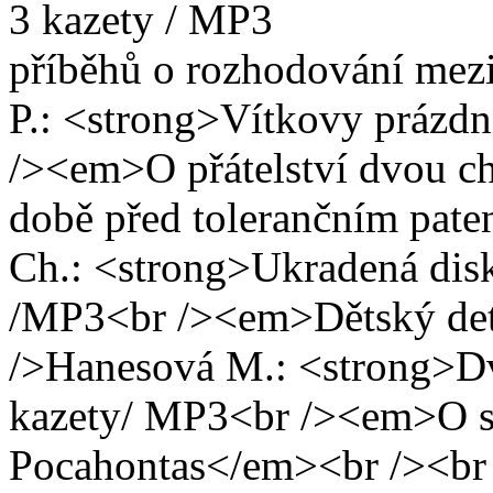
3 kazety /
příběhů o rozhodování me
P.: <strong>Vítkovy prázdn
/><em>O přátelství dvou chl
době před tolerančním pat
Ch.: <strong>Ukradená disk
/MP3<br /><em>Dětský det
/>Hanesová M.: <strong>Dv
kazety/ MP3<br /><em>O s
Pocahontas</em><br /><br