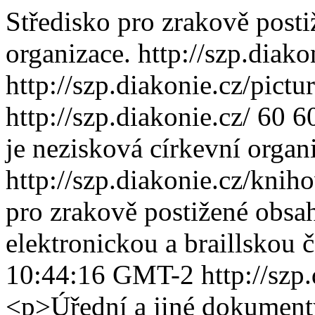
Středisko pro zrakově posti
organizace.
http://szp.diako
http://szp.diakonie.cz/pictu
http://szp.diakonie.cz/
60
6
je nezisková církevní organ
http://szp.diakonie.cz/kni
pro zrakově postižené obsa
elektronickou a braillskou 
10:44:16 GMT-2
http://szp
<p>Úřední a jiné dokumenty