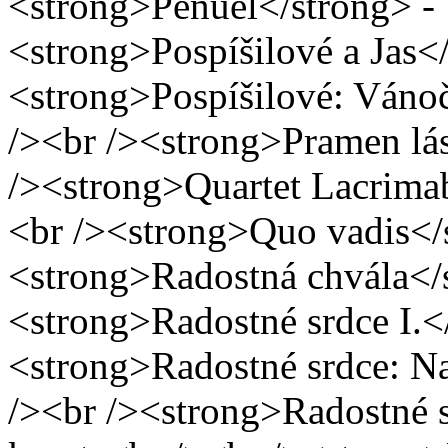
<strong>Penúel</strong> - 
<strong>Pospíšilové a Jas</
<strong>Pospíšilové: Vánoč
/><br /><strong>Pramen lás
/><strong>Quartet Lacrimab
<br /><strong>Quo vadis</s
<strong>Radostná chvála</s
<strong>Radostné srdce I.</
<strong>Radostné srdce: Na
/><br /><strong>Radostné sr