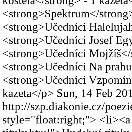
kostela</strong> - 1 kazeta
<strong>Spektrum</strong>
<strong>Učedníci Halelujah
<strong>Učedníci Josef Egy
<strong>Učedníci Mojžíš</s
<strong>Učedníci Na prahu 
<strong>Učedníci Vzpomínk
kazeta</p>
Sun, 14 Feb 20
http://szp.diakonie.cz/poez
style="float:right;"> <li><