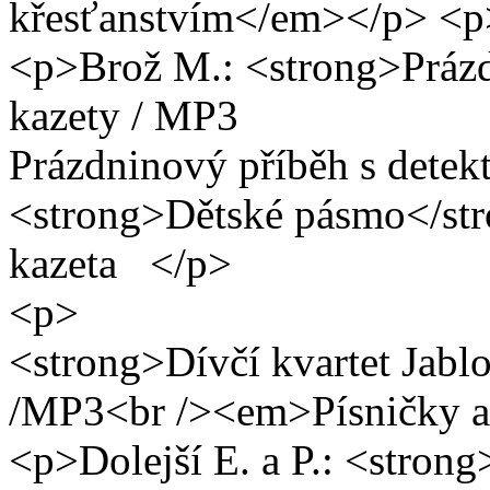
křesťanstvím</em></p> <p
<p>Brož M.: <strong>Prázdn
kazety
Prázdninový příběh s detek
<strong>Dětské pásmo</stro
kazeta </p>
<strong>Dívčí kvartet Jablo
/MP3<br /><em>Písničky a
<p>Dolejší E. a P.: <strong