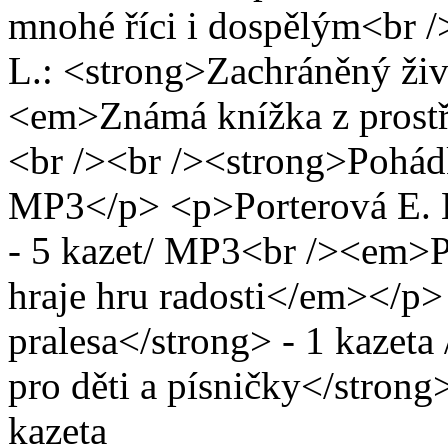
mnohé říci i dospělým<br 
L.: <strong>Zachráněný živ
<em>Známá knížka z prostř
<br /><br /><strong>Pohádk
MP3</p> <p>Porterová E. H
- 5 kazet/ MP3<br /><em>Př
hraje hru radosti</em></p
pralesa</strong> - 1 kazet
pro děti a písničky</strong>
kazet