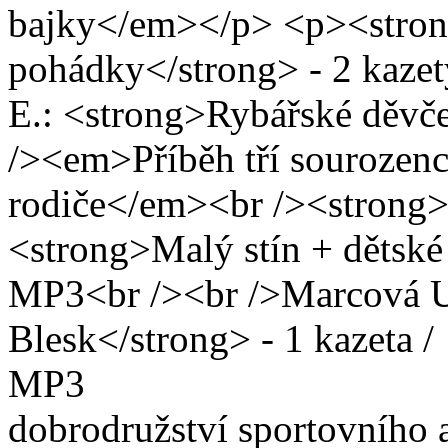
bajky</em></p> <p><stro
pohádky</strong> - 2 kaze
E.: <strong>Rybářské děvče
/><em>Příběh tří sourozenců
rodiče</em><br /><strong
<strong>Malý stín + dětské 
MP3<br /><br />Marcová U
Blesk</strong> - 1 kazeta /
MP3 Pod
dobrodružství sportovního a