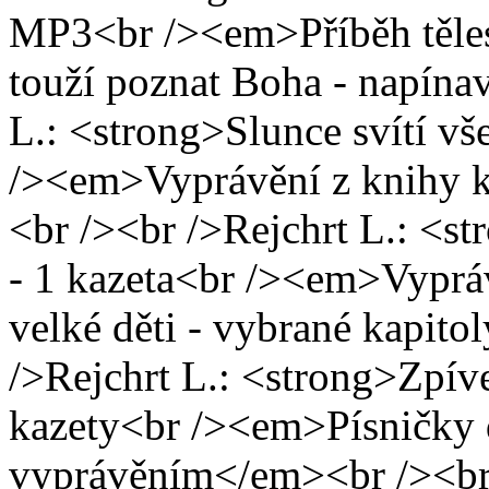
MP3<br /><em>Příběh těles
touží poznat Boha - napína
L.: <strong>Slunce svítí v
/><em>Vyprávění z knihy kn
<br /><br />Rejchrt L.: <s
- 1 kazeta<br /><em>Vypráv
velké děti - vybrané kapit
/>Rejchrt L.: <strong>Zpíve
kazety<br /><em>Písničky 
vyprávěním</em><br /><br