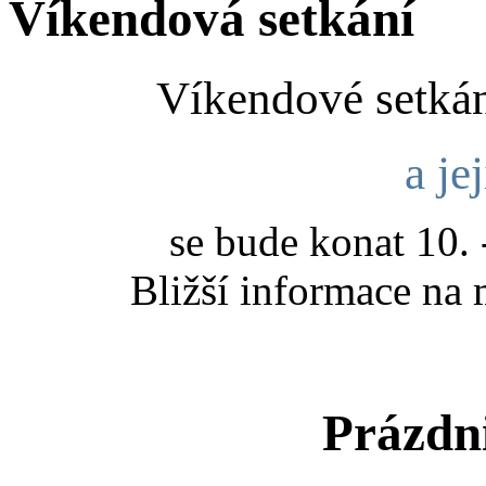
Víkendová setkání
Víkendové setkán
a je
se bude konat 10. 
Bližší informace na m
Prázdn